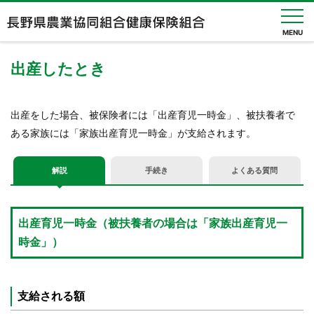
MENU
出産したとき
健保
のし
出産をした場合、被保険者には「出産育児一時金」、被扶養者で
くみ
ある家族には「家族出産育児一時金」が支給されます。
健保
の給
解説
手続き
よくある質問
付
健
診・
出産育児一時金（被扶養者の場合は「家族出産育児一
人間
時金」）
ドッ
ク
健康
支給される額
づく