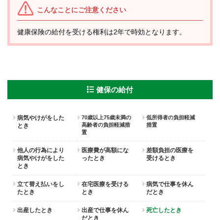
こんなことにご注意ください
健康保険の給付を受ける権利は2年で時効となります。
健保の給付
病気やけがをした
70歳以上75歳未満の
低所得者の負担軽減
高齢者の負担軽減措
措置
とき
置
他人の行為により
医療費が高額にな
差額負担の医療を
病気やけがをした
ったとき
受けるとき
とき
立て替え払いをし
在宅医療を受ける
病気で仕事を休ん
たとき
とき
だとき
出産したとき
出産で仕事を休ん
死亡したとき
だとき