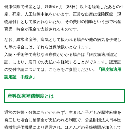
健康保険で出産とは、妊娠4ヵ月（85日）以上を経過したあとの生
産、死産、人工妊娠中絶をいいます。正常な出産は保険医療（現
物給付）として扱われないため、その費用の補助という形で出産
育児一時金が現金で支給されるものです。
なお、異常出産等、病気として扱われる場合や他の病気を併発し
た等の場合には、それらは保険扱いとなります。
入院・手術等で高額な医療費がかかる場合は「限度額適用認定
証」により、窓口での支払いを軽減することができます。認定証
の交付申請については、こちらをご参照ください。
「限度額適用
認定証 手続き」
産科医療補償制度とは
通常の妊娠・分娩にもかかわらず、生まれた子どもが脳性麻痺を
発症した場合に補償金が支払われる制度で、公益財団法人日本医
療機能評価機構により運営され、ほとんどの分娩機関が加入して