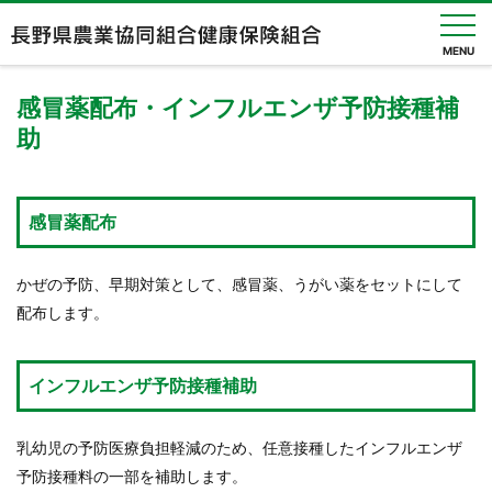
MENU
感冒薬配布・インフルエンザ予防接種補
助
健保
のし
くみ
感冒薬配布
健保
の給
付
かぜの予防、早期対策として、感冒薬、うがい薬をセットにして
配布します。
健
診・
人間
インフルエンザ予防接種補助
ドッ
ク
乳幼児の予防医療負担軽減のため、任意接種したインフルエンザ
健康
予防接種料の一部を補助します。
づく