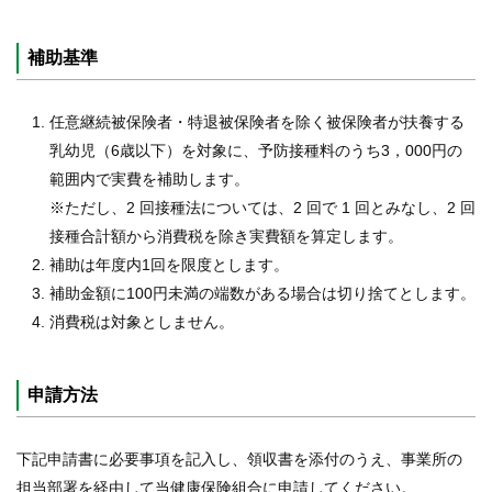
り
補助基準
各種
手続
き
任意継続被保険者・特退被保険者を除く被保険者が扶養する
乳幼児（6歳以下）を対象に、予防接種料のうち3，000円の
申請
書一
範囲内で実費を補助します。
覧
※ただし、2 回接種法については、2 回で 1 回とみなし、2 回
接種合計額から消費税を除き実費額を算定します。
よく
補助は年度内1回を限度とします。
ある
質問
補助金額に100円未満の端数がある場合は切り捨てとします。
消費税は対象としません。
組合案内
申請方法
下記申請書に必要事項を記入し、領収書を添付のうえ、事業所の
担当部署を経由して当健康保険組合に申請してください。