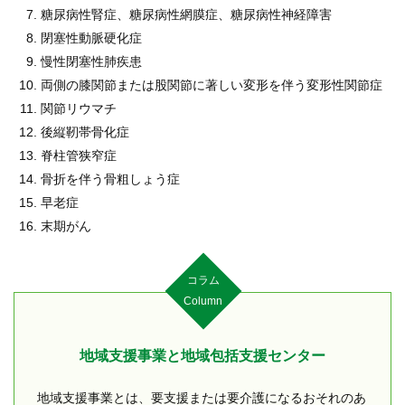
糖尿病性腎症、糖尿病性網膜症、糖尿病性神経障害
閉塞性動脈硬化症
慢性閉塞性肺疾患
両側の膝関節または股関節に著しい変形を伴う変形性関節症
関節リウマチ
後縦靭帯骨化症
脊柱管狭窄症
骨折を伴う骨粗しょう症
早老症
末期がん
コラム
Column
地域支援事業と地域包括支援センター
地域支援事業とは、要支援または要介護になるおそれのあ