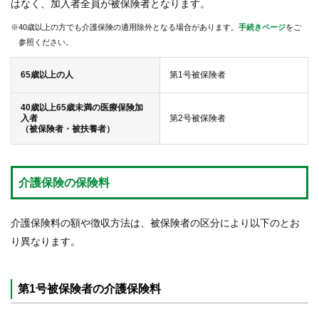
はなく、加入者全員が被保険者となります。
り
※40歳以上の方でも介護保険の適用除外となる場合があります。
手続きページ
をご
各種
参照ください。
手続
き
65歳以上の人
第1号被保険者
申請
40歳以上65歳未満の医療保険加
書一
入者
第2号被保険者
覧
（被保険者・被扶養者）
よく
ある
介護保険の保険料
質問
介護保険料の額や徴収方法は、被保険者の区分により以下のとお
組合案内
り異なります。
第1号被保険者の介護保険料