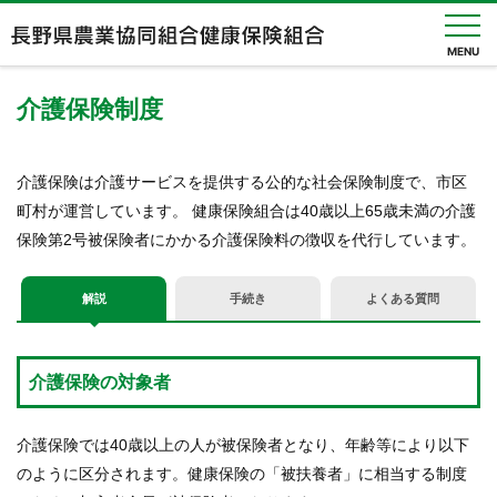
MENU
介護保険制度
健保
のし
介護保険は介護サービスを提供する公的な社会保険制度で、市区
くみ
町村が運営しています。 健康保険組合は40歳以上65歳未満の介護
健保
保険第2号被保険者にかかる介護保険料の徴収を代行しています。
の給
付
解説
手続き
よくある質問
健
診・
人間
介護保険の対象者
ドッ
ク
介護保険では40歳以上の人が被保険者となり、年齢等により以下
健康
のように区分されます。健康保険の「被扶養者」に相当する制度
づく